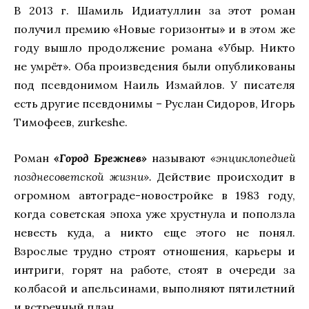
В 2013 г. Шамиль Идиатуллин за этот роман
получил премию «Новые горизонты» и в этом же
году вышло продолжение романа «Убыр. Никто
не умрёт». Оба произведения были опубликованы
под псевдонимом Наиль Измайлов. У писателя
есть другие псевдонимы – Руслан Сидоров, Игорь
Тимофеев, zurkeshe.
Роман
«Город Брежнев»
называют
«энциклопедией
позднесоветской жизни».
Действие происходит в
огромном автограде-новостройке в 1983 году,
когда советская эпоха уже хрустнула и поползла
невесть куда, а никто еще этого не понял.
Взрослые трудно строят отношения, карьеры и
интриги, горят на работе, стоят в очереди за
колбасой и апельсинами, выполняют пятилетний
и встречный план.